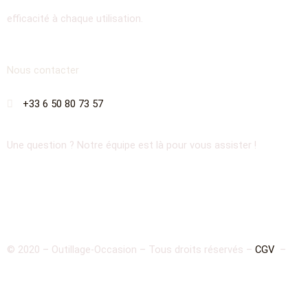
efficacité à chaque utilisation.
Nous contacter
+33 6 50 80 73 57
Une question ? Notre équipe est là pour vous assister !
© 2020 – Outillage-Occasion – Tous droits réservés –
CGV
–
Mentions Légales
–
Politique de confidentialité