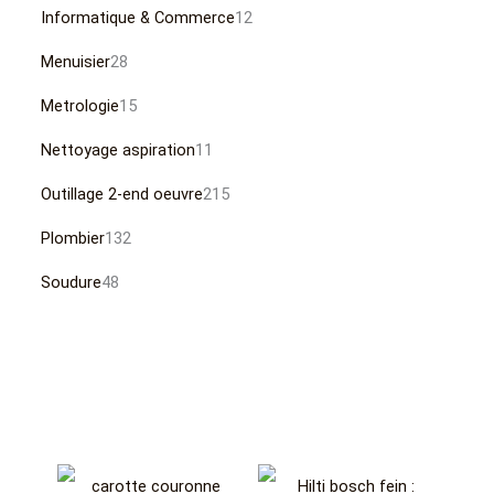
Informatique & Commerce
12
Menuisier
28
Metrologie
15
Nettoyage aspiration
11
Outillage 2-end oeuvre
215
Plombier
132
Soudure
48