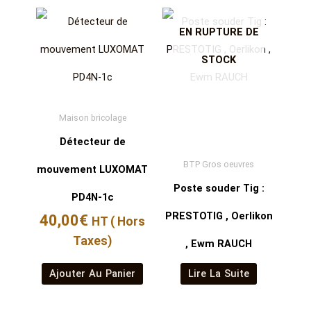
EN RUPTURE DE
STOCK
Maison bricolage
Détecteur de
BTP Gros oeuvres
mouvement LUXOMAT
Poste souder Tig :
PD4N-1c
PRESTOTIG , Oerlikon
40,00
€
HT ( Hors
Taxes)
, Ewm RAUCH
Ajouter Au Panier
Lire La Suite