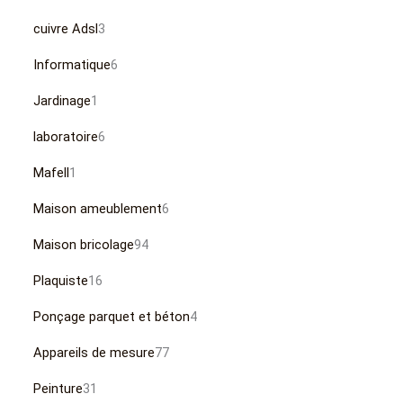
cuivre Adsl
3
Informatique
6
Jardinage
1
laboratoire
6
Mafell
1
Maison ameublement
6
Maison bricolage
94
Plaquiste
16
Ponçage parquet et béton
4
Appareils de mesure
77
Peinture
31