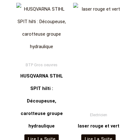
BTP Gros oeuvres
HUSQVARNA STIHL
SPIT hilti :
Découpeuse,
carotteuse groupe
Electricien
hydraulique
laser rouge et vert
Lire La Suite
Lire La Suite