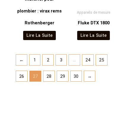
plombier : virax rems
Appareils de mesure
Rothenberger
Fluke DTX 1800
Lire La Suite
Lire La Suite
←
1
2
3
…
24
25
26
27
28
29
30
→