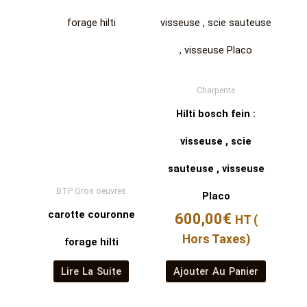
Charpente
Hilti bosch fein :
visseuse , scie
sauteuse , visseuse
BTP Gros oeuvres
Placo
carotte couronne
600,00
€
HT (
Hors Taxes)
forage hilti
Lire La Suite
Ajouter Au Panier