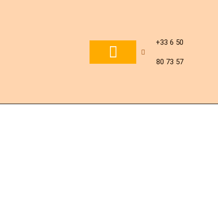
Aller
au
+33 6 50
contenu
80 73 57
NOS PRODUITS