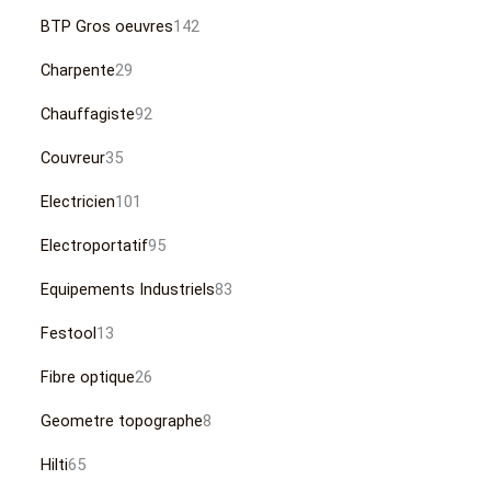
BTP Gros oeuvres
142
Charpente
29
Chauffagiste
92
Couvreur
35
Electricien
101
Electroportatif
95
Equipements Industriels
83
Festool
13
Fibre optique
26
Geometre topographe
8
Hilti
65