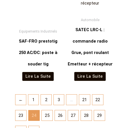
Automobile
SATEC LRC-L :
Equipements Industriels
SAF-FRO prestotig
commande radio
250 AC/DC: poste à
Grue, pont roulant
souder tig
Emetteur + récepteur
Lire La Suite
Lire La Suite
←
1
2
3
…
21
22
23
24
25
26
27
28
29