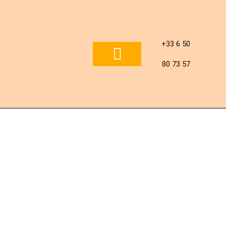
Aller
au
+33 6 50
contenu
80 73 57
NOS PRODUITS