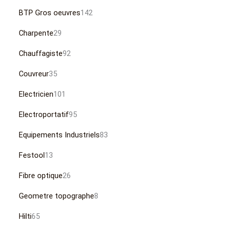
BTP Gros oeuvres
142
Charpente
29
Chauffagiste
92
Couvreur
35
Electricien
101
Electroportatif
95
Equipements Industriels
83
Festool
13
Fibre optique
26
Geometre topographe
8
Hilti
65