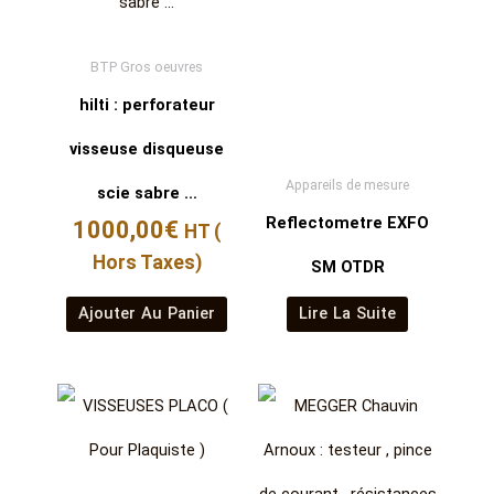
BTP Gros oeuvres
hilti : perforateur
visseuse disqueuse
Appareils de mesure
scie sabre …
Reflectometre EXFO
1000,00
€
HT (
Hors Taxes)
SM OTDR
Ajouter Au Panier
Lire La Suite