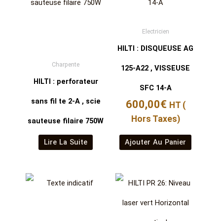
Electricien
HILTI : DISQUEUSE AG
Charpente
125-A22 , VISSEUSE
HILTI : perforateur
SFC 14-A
sans fil te 2-A , scie
600,00
€
HT (
Hors Taxes)
sauteuse filaire 750W
Lire La Suite
Ajouter Au Panier