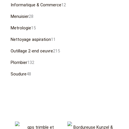
Informatique & Commerce
12
Menuisier
28
Metrologie
15
Nettoyage aspiration
11
Outillage 2-end oeuvre
215
Plombier
132
Soudure
48