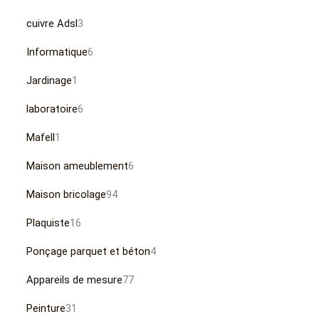
cuivre Adsl
3
Informatique
6
Jardinage
1
laboratoire
6
Mafell
1
Maison ameublement
6
Maison bricolage
94
Plaquiste
16
Ponçage parquet et béton
4
Appareils de mesure
77
Peinture
31