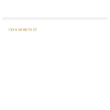
Aller
au
contenu
+33 6 50 80 73 57