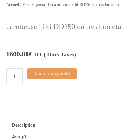
Accueil
/
Electroportatif
/ carotteuse hilti DD150 en tres bon etat
carotteuse hilti DD150 en tres bon etat
1600,00
€
HT ( Hors Taxes)
Ajouter au panier
quantité
de
carotteuse
hilti
DD150
Description
Avis (0)
en