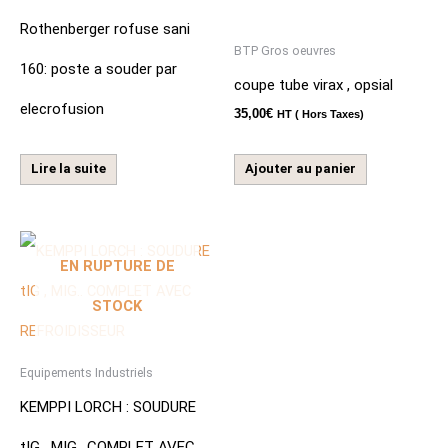
Rothenberger rofuse sani
BTP Gros oeuvres
160: poste a souder par
coupe tube virax , opsial
elecrofusion
35,00
€
HT ( Hors Taxes)
Lire la suite
Ajouter au panier
EN RUPTURE DE
STOCK
Equipements Industriels
KEMPPI LORCH : SOUDURE
tIG , MIG.. COMPLET AVEC