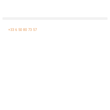
Aller
au
contenu
+33 6 50 80 73 57