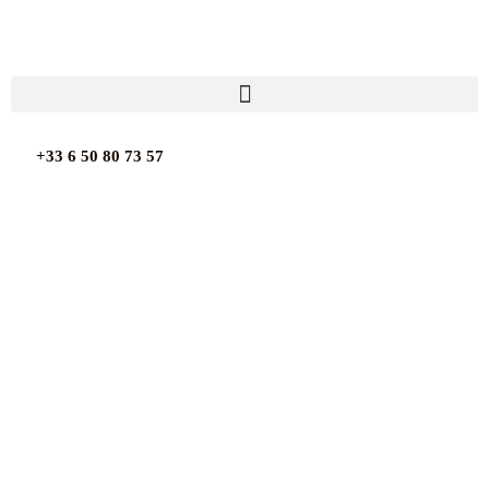
Aller
au
contenu
+33 6 50 80 73 57