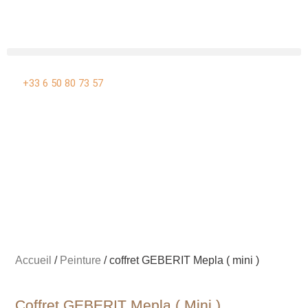
Aller
au
contenu
+33 6 50 80 73 57
Accueil
/
Peinture
/ coffret GEBERIT Mepla ( mini )
Coffret GEBERIT Mepla ( Mini )