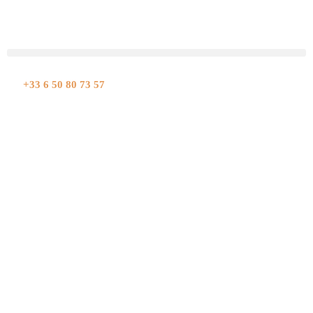
Aller
au
contenu
+33 6 50 80 73 57