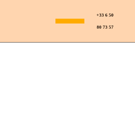
Aller
+33 6 50
au
80 73 57
NOS PRODUITS
contenu