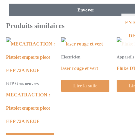
Envoyer
EN 
Produits similaires
DE
Electricien
Appareils
laser rouge et vert
Fluke D
BTP Gros oeuvres
Lire la suite
Lir
MECATRACTION :
Pistolet emporte piece
EEP 72A NEUF