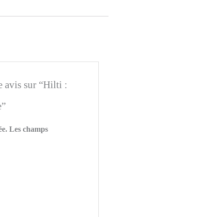
 avis sur “Hilti :
e”
ée.
Les champs