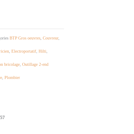
ories
BTP Gros oeuvres
,
Couvreur
,
ricien
,
Electroportatif
,
Hilti
,
n bricolage
,
Outillage 2-end
re
,
Plombier
 57