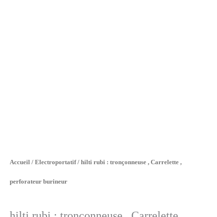
Accueil
/
Electroportatif
/ hilti rubi : tronçonneuse , Carrelette ,
perforateur burineur
hilti rubi : tronçonneuse , Carrelette ,