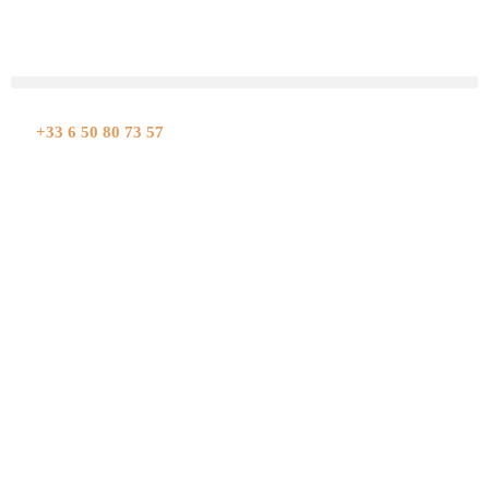
Aller
au
contenu
+33 6 50 80 73 57