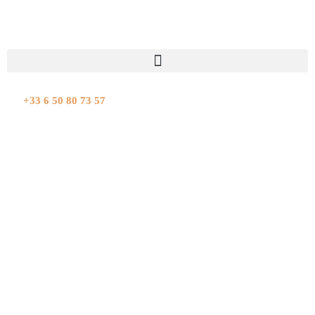
Aller
au
contenu
+33 6 50 80 73 57