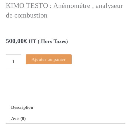
KIMO TESTO : Anémomètre , analyseur
de combustion
500,00
€
HT ( Hors Taxes)
Ajouter au panier
quantité
de
KIMO
TESTO
:
Description
Avis (0)
Anémomètre
,