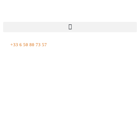
Aller
au
contenu
+33 6 50 80 73 57