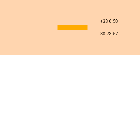
Aller
au
+33 6 50
contenu
80 73 57
NOS PRODUITS