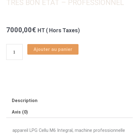
TRÈS BON ÉTAT – PROFESSIONNEL
7000,00
€
HT ( Hors Taxes)
Ajouter au panier
quantité
de
LPG
CELLU
M6
Description
Avis (0)
INTEGRAL
–
appareil LPG Cellu M6 Integral, machine professionnelle
1