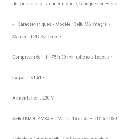
de lipomassage / endermologie, fabriquée en France.
175
H
✅ Caractéristiques • Modèle : Cellu M6 Integral •
–
Marque : LPG Systems •
TRÈS
Compteur réel : 1 175 h 39 min (photo à l’appui) •
BON
ÉTAT
Logiciel : v1.51 •
–
PROFESSIONNEL
Alimentation : 230 V –
KM60 KM70 KM80 – TML 10, 15 et 30 – TR15 TR30