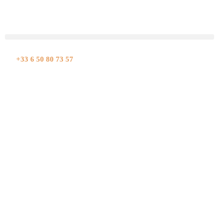
Aller
au
contenu
+33 6 50 80 73 57