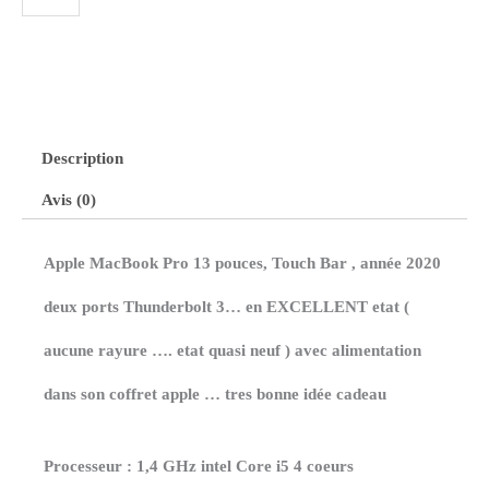
de
MacBook
Pro
13
Description
Avis (0)
pouces,
Touch
Apple MacBook Pro 13 pouces, Touch Bar , année 2020
Bar
deux ports Thunderbolt 3… en EXCELLENT etat (
,
aucune rayure …. etat quasi neuf ) avec alimentation
année
dans son coffret apple … tres bonne idée cadeau
2020,
i5
Processeur : 1,4 GHz intel Core i5 4 coeurs