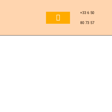
Aller
+33 6 50
au
80 73 57
contenu
NOS PRODUITS