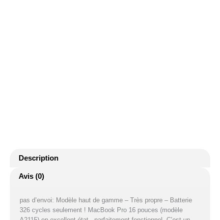
MacBook
Pro
16"
–
i7
2,6
GHz
–
Description
16
Avis (0)
Go
pas d’envoi: Modèle haut de gamme – Très propre – Batterie
RAM
326 cycles seulement ! MacBook Pro 16 pouces (modèle
A2115) en excellent état , parfaitement fonctionnel. C’est un