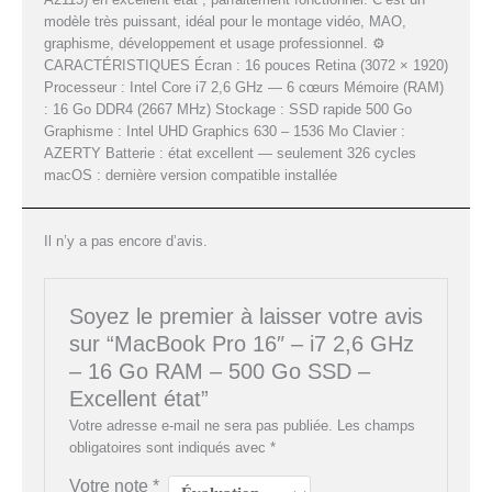
–
modèle très puissant, idéal pour le montage vidéo, MAO,
graphisme, développement et usage professionnel. ⚙️
500
CARACTÉRISTIQUES Écran : 16 pouces Retina (3072 × 1920)
Processeur : Intel Core i7 2,6 GHz — 6 cœurs Mémoire (RAM)
Go
: 16 Go DDR4 (2667 MHz) Stockage : SSD rapide 500 Go
Graphisme : Intel UHD Graphics 630 – 1536 Mo Clavier :
SSD
AZERTY Batterie : état excellent — seulement 326 cycles
macOS : dernière version compatible installée
–
Excellent
Il n’y a pas encore d’avis.
état
Soyez le premier à laisser votre avis
sur “MacBook Pro 16″ – i7 2,6 GHz
– 16 Go RAM – 500 Go SSD –
Excellent état”
Votre adresse e-mail ne sera pas publiée.
Les champs
obligatoires sont indiqués avec
*
Votre note
*