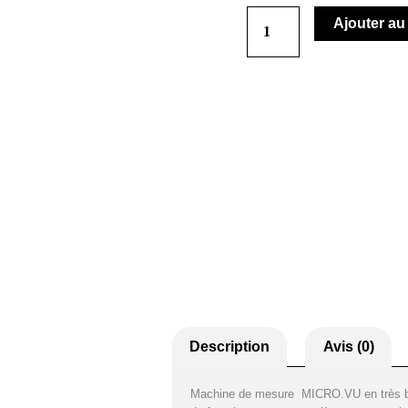
Ajouter au
quantité
de
MicroVu
Sol
161
SWD:
MACHINE
DE
MESURE
Description
Avis (0)
OPTIQUE
Machine de mesure MICRO.VU en très bo