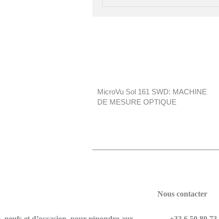
MicroVu Sol 161 SWD: MACHINE
DE MESURE OPTIQUE
Nous contacter
e, neufs et d’occasion, pour répondre aux
+33 6 50 80 73