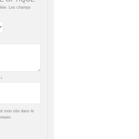
liée.
Les champs
l
*
t mon site dans le
ntaire.