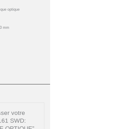
que optique
160 mm
sser votre
 161 SWD:
E OPTIQUE”