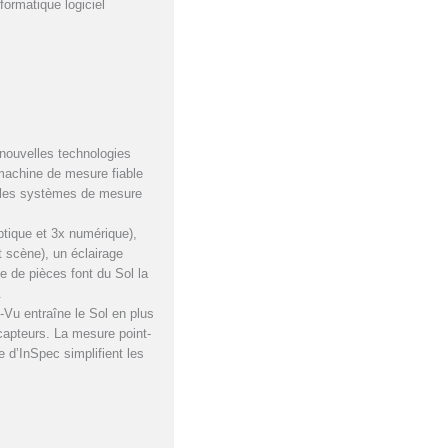
ormatique logiciel
nouvelles technologies
 machine de mesure fiable
e les systèmes de mesure
tique et 3x numérique),
t scène), un éclairage
 de pièces font du Sol la
.
-Vu entraîne le Sol en plus
capteurs. La mesure point-
e d’InSpec simplifient les