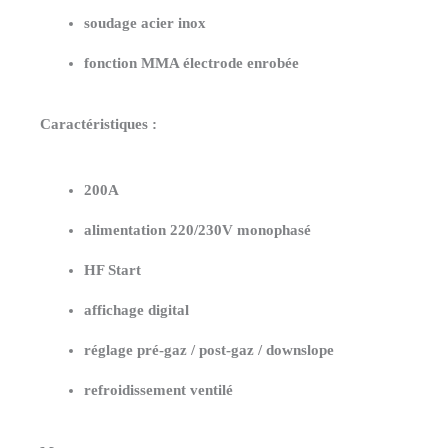
soudage acier inox
FELZEN
fonction MMA électrode enrobée
GROUP
GERMANY
Caractéristiques :
200A
alimentation 220/230V monophasé
HF Start
affichage digital
réglage pré-gaz / post-gaz / downslope
refroidissement ventilé