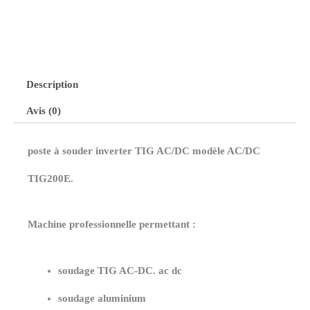
POSTE
À
SOUDER
Description
Avis (0)
TIG
AC/DC
poste à souder inverter TIG AC/DC modèle AC/DC
200A
TIG200E.
ALUMINIUM
–
Machine professionnelle permettant :
FREE
soudage TIG AC-DC. ac dc
TIG
soudage aluminium
/