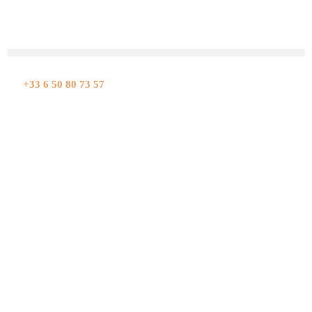
Aller
au
contenu
+33 6 50 80 73 57