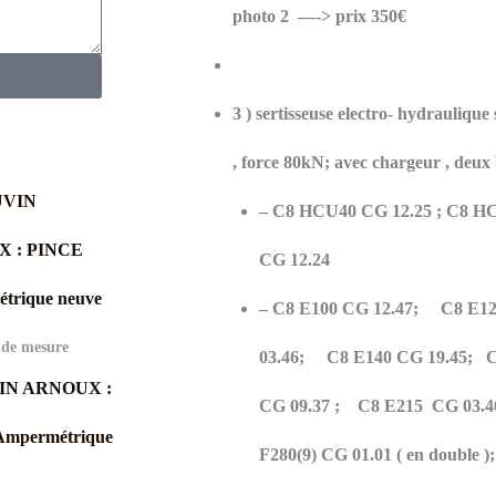
photo 2 —-> prix 350€
3 ) sertisseuse electro- hydrauli
, force 80kN; avec chargeur , deux b
– C8 HCU40 CG 12.25
;
C8 HC
CG 12.24
– C8 E100 CG 12.47;
C8 E1
 de mesure
03.46;
C8 E140 CG 19.45;
C8
N ARNOUX :
CG 09.37
;
C8 E215
CG 03.
mpermétrique
F280(9) CG 01.01 ( en double