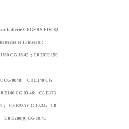
que sur batterie CEGERS EDC82
atteries et 15 inserts :
U60 CG 16.42
;
C8 HCU150
20 CG 0848; C8 E140 CG
 E140 CG 03.46; C8 E173
46 ;
C8 E235 CG 10.24;
C8
 );
C8 E280(9) CG 10.41