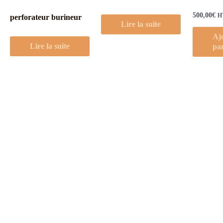
500,00
€
HT
perforateur burineur
Lire la suite
Aj
Lire la suite
pa