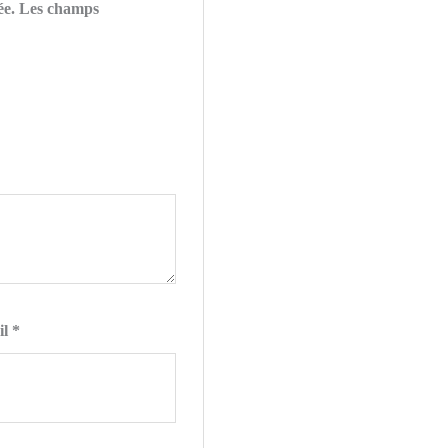
ée.
Les champs
il
*