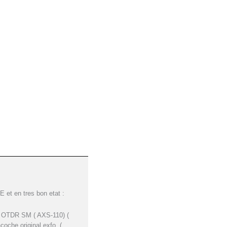
 et en tres bon etat :
 OTDR SM ( AXS-110) (
oche original exfo..(