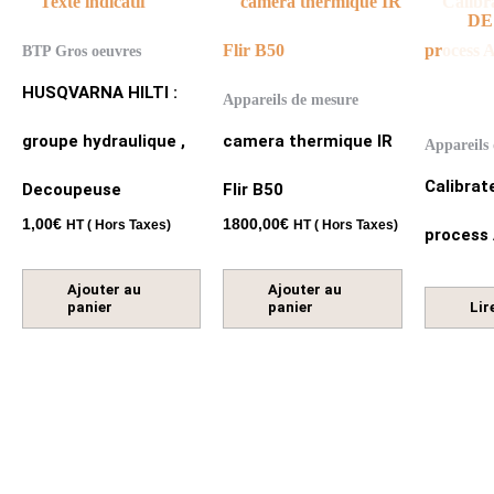
DE
BTP Gros oeuvres
HUSQVARNA HILTI :
Appareils de mesure
groupe hydraulique ,
camera thermique IR
Appareils
Calibrat
Decoupeuse
Flir B50
1,00
€
1800,00
€
HT ( Hors Taxes)
HT ( Hors Taxes)
process
Ajouter au
Ajouter au
panier
panier
Lir