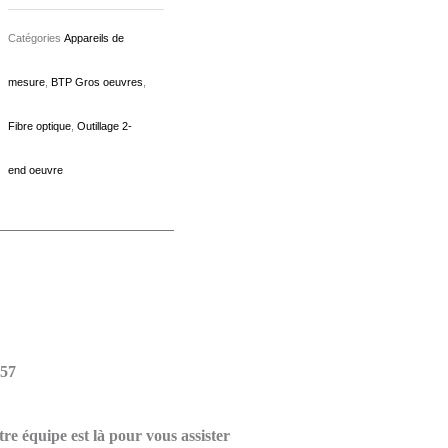
Catégories
Appareils de
mesure
,
BTP Gros oeuvres
,
Fibre optique
,
Outillage 2-
end oeuvre
 57
re équipe est là pour vous assister