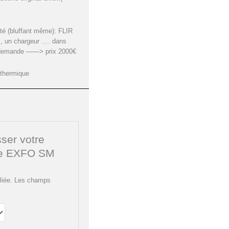
té (bluffant même): FLIR
 , un chargeur …. dans
sur demande ——> prix 2000€
 thermique
sser votre
tre EXFO SM
liée.
Les champs