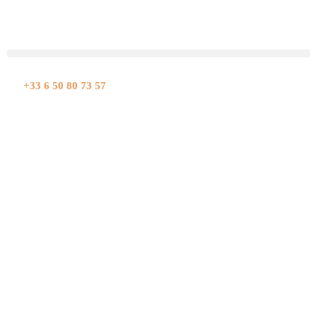
Aller
au
contenu
+33 6 50 80 73 57