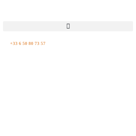
Aller
au
contenu
+33 6 50 80 73 57