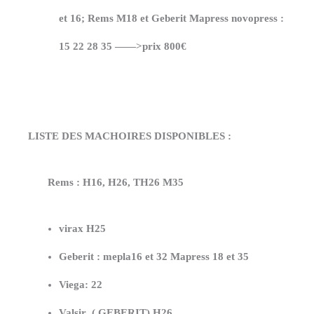
et 16; Rems M18 et Geberit Mapress novopress :
15 22 28 35 ——>
prix 800€
LISTE DES MACHOIRES DISPONIBLES
:
Rems
: H16, H26, TH26 M35
virax
H25
Geberit
: mepla16 et 32 Mapress 18 et 35
Viega
: 22
Valsir ( GEBERIT) H26