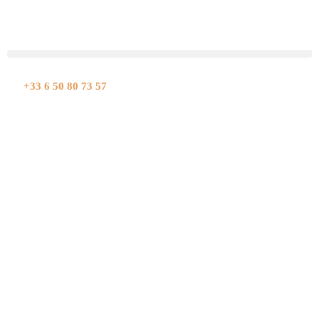
Aller
au
contenu
+33 6 50 80 73 57