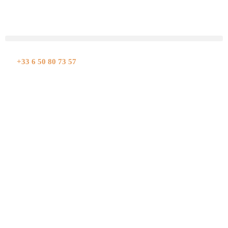
Aller
au
contenu
+33 6 50 80 73 57