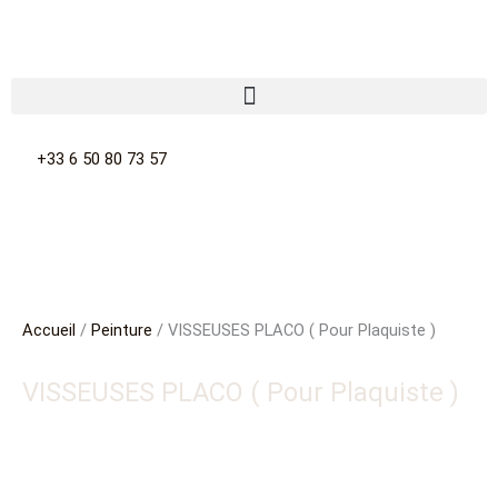
Aller
au
contenu
+33 6 50 80 73 57
Accueil
/
Peinture
/ VISSEUSES PLACO ( Pour Plaquiste )
VISSEUSES PLACO ( Pour Plaquiste )